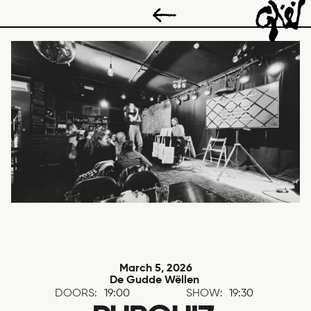
March 5, 2026
De Gudde Wëllen
DOORS:
19:00
SHOW:
19:30