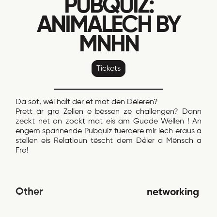
PUBQUIZ:
ANIMALECH BY
MNHN
Tickets
Da sot, wéi halt der et mat den Déieren?
Prett är gro Zellen e bëssen ze challengen? Dann
zeckt net an zockt mat eis am Gudde Wëllen ! An
engem spannende Pubquiz fuerdere mir iech eraus a
stellen eis Relatioun tëscht dem Déier a Mënsch a
Fro!
Other
networking